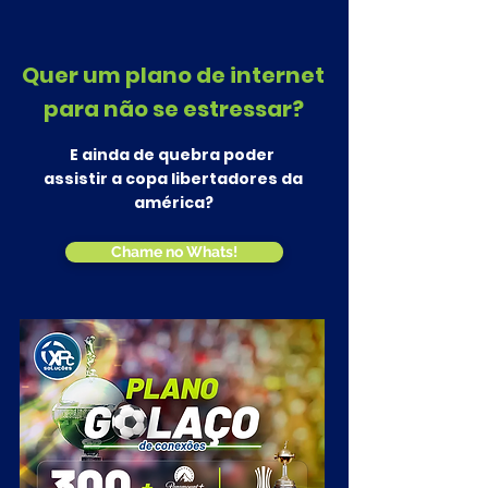
Quer um plano de internet
para não se estressar?
E ainda de quebra poder
assistir a copa libertadores da
américa?
Chame no Whats!